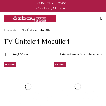
223 Bd, Ghandi, 20250
Casablanca, Morocco
Ana Sayfa
TV Üniteleri Modülleri
TV Üniteleri Modülleri
Ürünleri Sırala
Son Eklenenler
Filtreyi Göster
İndirimli
İndirimli