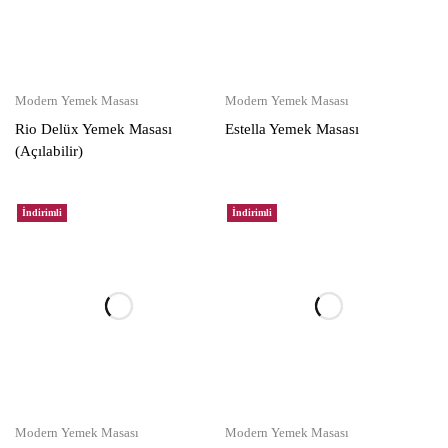
Modern Yemek Masası
Modern Yemek Masası
Rio Delüx Yemek Masası
Estella Yemek Masası
(Açılabilir)
İndirimli
İndirimli
Modern Yemek Masası
Modern Yemek Masası