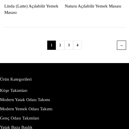
Linda (Latte) Açılabilir Yemek
Natura Açılabilir Yemek Masası
Masası
1
2
3
4
Ürün Kategorileri
Köşe Takımları
Modern Yatak Odası Takımı
Modern Yemek Odası Takımı
Genç Odası Takımları
Yatak Baza Başlık