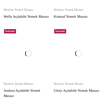
Modern Yemek Masası
Modern Yemek Masası
Wella Açılabilir Yemek Masası
Kumsal Yemek Masası
İndirimli
İndirimli
Modern Yemek Masası
Modern Yemek Masası
Andora Açılabilir Yemek
Glory Açılabilir Yemek Masası
Masası