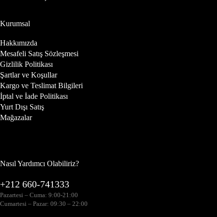
Kurumsal
Hakkımızda
Mesafeli Satış Sözleşmesi
Gizlilik Politikası
Şartlar ve Koşullar
Kargo ve Teslimat Bilgileri
İptal ve İade Politikası
Yurt Dışı Satış
Mağazalar
Nasıl Yardımcı Olabiliriz?
+212 660-741333
Pazartesi – Cuma: 9:00-21:00
Cumartesi – Pazar: 09:30 – 22:00