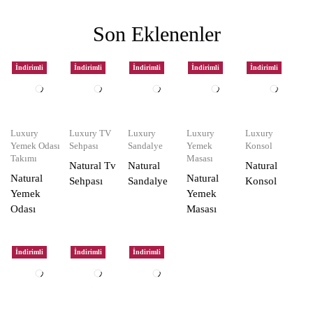
Son Eklenenler
İndirimli
İndirimli
İndirimli
İndirimli
İndirimli
Luxury
Luxury TV
Luxury
Luxury
Luxury
Yemek Odası
Sehpası
Sandalye
Yemek
Konsol
Takımı
Masası
Natural Tv
Natural
Natural
Natural
Natural
Sehpası
Sandalye
Konsol
Yemek
Yemek
Odası
Masası
İndirimli
İndirimli
İndirimli