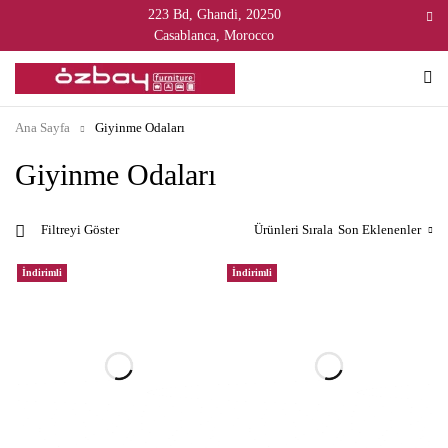
223 Bd, Ghandi, 20250
Casablanca, Morocco
Ana Sayfa
Giyinme Odaları
Giyinme Odaları
Ürünleri Sırala
Son Eklenenler
Filtreyi Göster
İndirimli
İndirimli