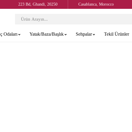
223 Bd, Ghandi, 20250
Casablanca, Morocco
ç Odaları
Yatak/Baza/Başlık
Sehpalar
Tekil Ürünler