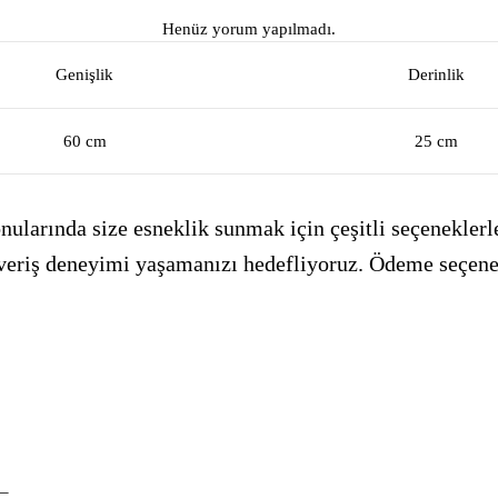
Henüz yorum yapılmadı.
Genişlik
Derinlik
60 cm
25 cm
ularında size esneklik sunmak için çeşitli seçeneklerle
alışveriş deneyimi yaşamanızı hedefliyoruz. Ödeme seçen
_