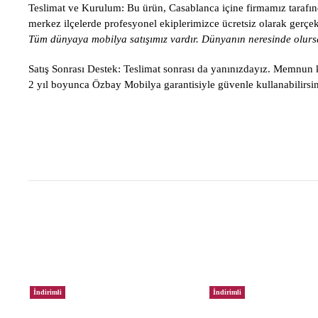
Teslimat ve Kurulum:
Bu ürün, Casablanca içine firmamız tarafınd
merkez ilçelerde profesyonel ekiplerimizce ücretsiz olarak gerçekle
Tüm dünyaya mobilya satışımız vardır. Dünyanın neresinde olursa
Satış Sonrası Destek:
Teslimat sonrası da yanınızdayız. Memnun ka
2 yıl boyunca Özbay Mobilya garantisiyle güvenle kullanabilirsin
İndirimli
İndirimli