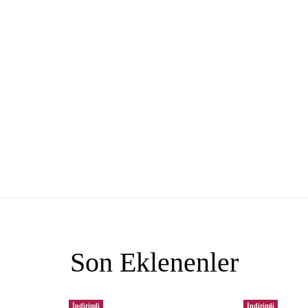
Son Eklenenler
İndirimli
İndirimli