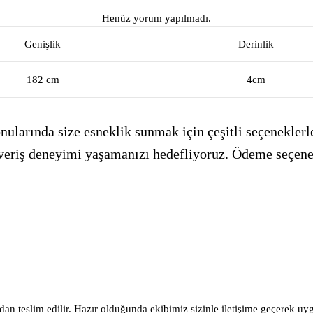
Henüz yorum yapılmadı.
Genişlik
Derinlik
182 cm
4cm
ularında size esneklik sunmak için çeşitli seçeneklerle
alışveriş deneyimi yaşamanızı hedefliyoruz. Ödeme seçen
_
an teslim edilir. Hazır olduğunda ekibimiz sizinle iletişime geçerek uy