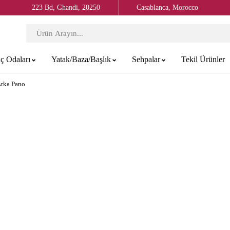
223 Bd, Ghandi, 20250
Casablanca, Morocco
ç Odaları
Yatak/Baza/Başlık
Sehpalar
Tekil Ürünler
Arka Pano