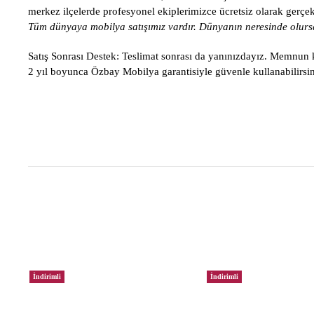
merkez ilçelerde profesyonel ekiplerimizce ücretsiz olarak gerçekle
Tüm dünyaya mobilya satışımız vardır. Dünyanın neresinde olursa
Satış Sonrası Destek:
Teslimat sonrası da yanınızdayız. Memnun ka
2 yıl boyunca Özbay Mobilya garantisiyle güvenle kullanabilirsin
İndirimli
İndirimli