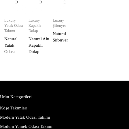
Luxury
Luxury
Luxury
Yatak Odası
Kapaklı
Şifonyer
Takımı
Dolap
Natural
Natural
Natural Altı
Şifonyer
Yatak
Kapaklı
Odası
Dolap
Ürün Kategorileri
Köşe Takımları
Modern Yatak Odası Takımı
Modern Yemek Odası Takımı