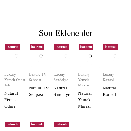
Son Eklenenler
İndirimli
İndirimli
İndirimli
İndirimli
İndirimli
Luxury
Luxury TV
Luxury
Luxury
Luxury
Yemek Odası
Sehpası
Sandalye
Yemek
Konsol
Takımı
Masası
Natural Tv
Natural
Natural
Natural
Natural
Sehpası
Sandalye
Konsol
Yemek
Yemek
Odası
Masası
İndirimli
İndirimli
İndirimli