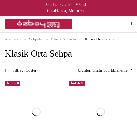
223 Bd, Ghandi, 20250
Casablanca, Morocco
Ana Sayfa
Sehpalar
Klasik Sehpalar
Klasik Orta Sehpa
Klasik Orta Sehpa
Ürünleri Sırala
Son Eklenenler
Filtreyi Göster
İndirimli
İndirimli