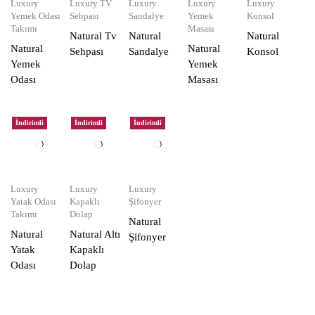
Luxury
Luxury TV
Luxury
Luxury
Luxury
Yemek Odası
Sehpası
Sandalye
Yemek
Konsol
Takımı
Masası
Natural Tv
Natural
Natural
Natural
Natural
Sehpası
Sandalye
Konsol
Yemek
Yemek
Odası
Masası
İndirimli
İndirimli
İndirimli
Luxury
Luxury
Luxury
Yatak Odası
Kapaklı
Şifonyer
Takımı
Dolap
Natural
Natural
Natural Altı
Şifonyer
Yatak
Kapaklı
Odası
Dolap