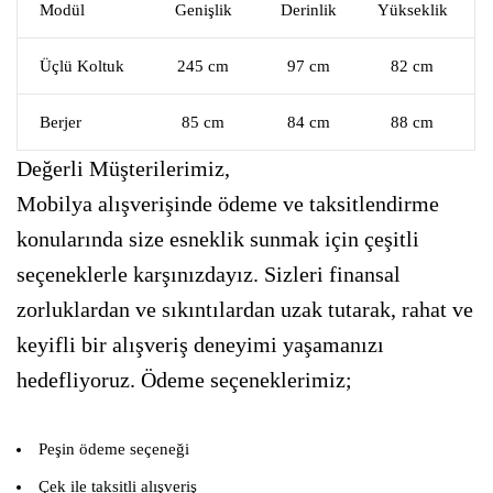
Modül
Genişlik
Derinlik
Yükseklik
Üçlü Koltuk
245 cm
97 cm
82 cm
Berjer
85 cm
84 cm
88 cm
Değerli Müşterilerimiz,
Mobilya alışverişinde ödeme ve taksitlendirme
konularında size esneklik sunmak için çeşitli
seçeneklerle karşınızdayız. Sizleri finansal
zorluklardan ve sıkıntılardan uzak tutarak, rahat ve
keyifli bir alışveriş deneyimi yaşamanızı
hedefliyoruz. Ödeme seçeneklerimiz;
Peşin ödeme seçeneği
Çek ile taksitli alışveriş