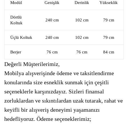
Modül
Genişlik
Derinlik
Yükseklik
Dörtlü
240 cm
102 cm
79 cm
Koltuk
Üçlü Koltuk
240 cm
102 cm
79 cm
Berjer
76 cm
76 cm
84 cm
Değerli Müşterilerimiz,
Mobilya alışverişinde ödeme ve taksitlendirme
konularında size esneklik sunmak için çeşitli
seçeneklerle karşınızdayız. Sizleri finansal
zorluklardan ve sıkıntılardan uzak tutarak, rahat ve
keyifli bir alışveriş deneyimi yaşamanızı
hedefliyoruz. Ödeme seçeneklerimiz;