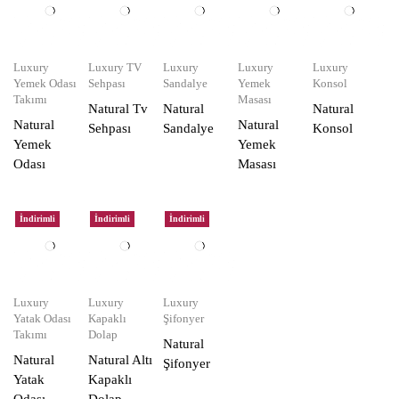
Luxury
Luxury TV
Luxury
Luxury
Luxury
Yemek Odası
Sehpası
Sandalye
Yemek
Konsol
Takımı
Masası
Natural Tv
Natural
Natural
Natural
Natural
Sehpası
Sandalye
Konsol
Yemek
Yemek
Odası
Masası
İndirimli
İndirimli
İndirimli
Luxury
Luxury
Luxury
Yatak Odası
Kapaklı
Şifonyer
Takımı
Dolap
Natural
Natural
Natural Altı
Şifonyer
Yatak
Kapaklı