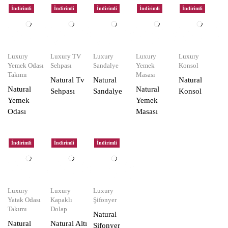
İndirimli
İndirimli
İndirimli
İndirimli
İndirimli
Luxury
Luxury TV
Luxury
Luxury
Luxury
Yemek Odası
Sehpası
Sandalye
Yemek
Konsol
Takımı
Masası
Natural Tv
Natural
Natural
Natural
Natural
Sehpası
Sandalye
Konsol
Yemek
Yemek
Odası
Masası
İndirimli
İndirimli
İndirimli
Luxury
Luxury
Luxury
Yatak Odası
Kapaklı
Şifonyer
Takımı
Dolap
Natural
Natural
Natural Altı
Şifonyer