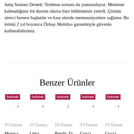
Satış Sonrası Destek:
Teslimat sonrası da yanınızdayız. Memnun
kalmadığınız bir durum olursa bize bildirmeniz yeterli. Çözüm
süreci hemen başlatılır ve kısa sürede memnuniyetiniz sağlanır. Bu
ürünü 2 yıl boyunca Özbay Mobilya garantisiyle güvenle
kullanabilirsiniz.
Benzer Ürünler
İndirimli
İndirimli
İndirimli
İndirimli
İndirimli
TV Ünitesi
TV Ünitesi
TV Ünitesi
TV Ünitesi
TV Ünitesi
Monica
Lima
Bendy Tv
Gucci
Gucci