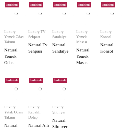
İndirimli
İndirimli
İndirimli
İndirimli
İndirimli
Luxury
Luxury TV
Luxury
Luxury
Luxury
Yemek Odası
Sehpası
Sandalye
Yemek
Konsol
Takımı
Masası
Natural Tv
Natural
Natural
Natural
Natural
Sehpası
Sandalye
Konsol
Yemek
Yemek
Odası
Masası
İndirimli
İndirimli
İndirimli
Luxury
Luxury
Luxury
Yatak Odası
Kapaklı
Şifonyer
Takımı
Dolap
Natural
Natural
Natural Altı
Şifonyer