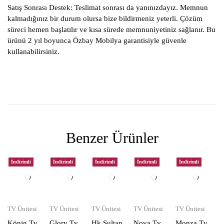
Satış Sonrası Destek:
Teslimat sonrası da yanınızdayız. Memnun
kalmadığınız bir durum olursa bize bildirmeniz yeterli. Çözüm
süreci hemen başlatılır ve kısa sürede memnuniyetiniz sağlanır. Bu
ürünü 2 yıl boyunca Özbay Mobilya garantisiyle güvenle
kullanabilirsiniz.
Benzer Ürünler
İndirimli
İndirimli
İndirimli
İndirimli
İndirimli
TV Ünitesi
TV Ünitesi
TV Ünitesi
TV Ünitesi
TV Ünitesi
König Tv
Glory Tv
Hk Sultan
Nova Tv
Monza Tv