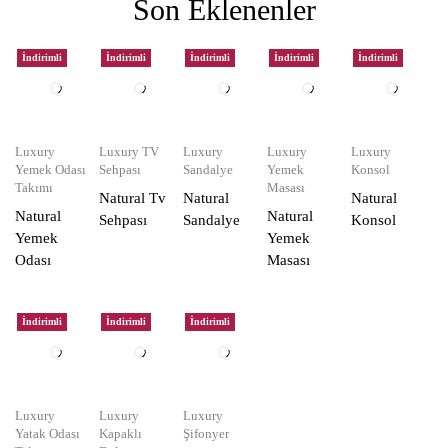
Son Eklenenler
İndirimli
İndirimli
İndirimli
İndirimli
İndirimli
Luxury
Luxury TV
Luxury
Luxury
Luxury
Yemek Odası
Sehpası
Sandalye
Yemek
Konsol
Takımı
Masası
Natural Tv
Natural
Natural
Natural
Natural
Sehpası
Sandalye
Konsol
Yemek
Yemek
Odası
Masası
İndirimli
İndirimli
İndirimli
Luxury
Luxury
Luxury
Yatak Odası
Kapaklı
Şifonyer