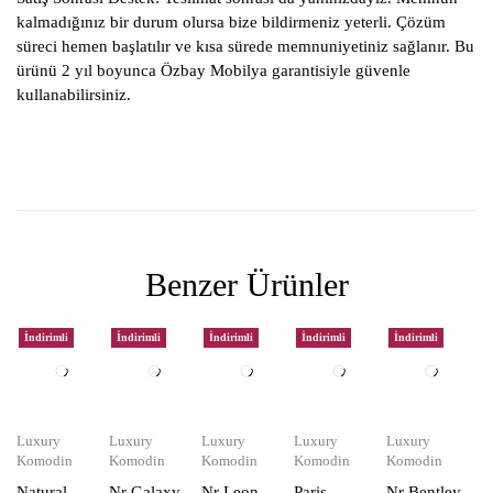
kalmadığınız bir durum olursa bize bildirmeniz yeterli. Çözüm
süreci hemen başlatılır ve kısa sürede memnuniyetiniz sağlanır. Bu
ürünü 2 yıl boyunca Özbay Mobilya garantisiyle güvenle
kullanabilirsiniz.
Benzer Ürünler
İndirimli
İndirimli
İndirimli
İndirimli
İndirimli
Luxury
Luxury
Luxury
Luxury
Luxury
Komodin
Komodin
Komodin
Komodin
Komodin
Natural
Nr Galaxy
Nr Leon
Paris
Nr Bentley