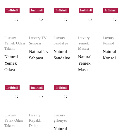
İndirimli
İndirimli
İndirimli
İndirimli
İndirimli
Luxury
Luxury TV
Luxury
Luxury
Luxury
Yemek Odası
Sehpası
Sandalye
Yemek
Konsol
Takımı
Masası
Natural Tv
Natural
Natural
Natural
Natural
Sehpası
Sandalye
Konsol
Yemek
Yemek
Odası
Masası
İndirimli
İndirimli
İndirimli
Luxury
Luxury
Luxury
Yatak Odası
Kapaklı
Şifonyer
Takımı
Dolap
Natural