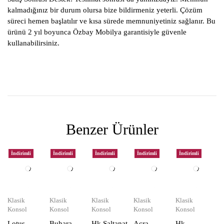
kalmadığınız bir durum olursa bize bildirmeniz yeterli. Çözüm
süreci hemen başlatılır ve kısa sürede memnuniyetiniz sağlanır. Bu
ürünü 2 yıl boyunca Özbay Mobilya garantisiyle güvenle
kullanabilirsiniz.
Benzer Ürünler
İndirimli
İndirimli
İndirimli
İndirimli
İndirimli
Klasik
Klasik
Klasik
Klasik
Klasik
Konsol
Konsol
Konsol
Konsol
Konsol
Lotus
Buhara
Hk Saltanat
Acra
Hk