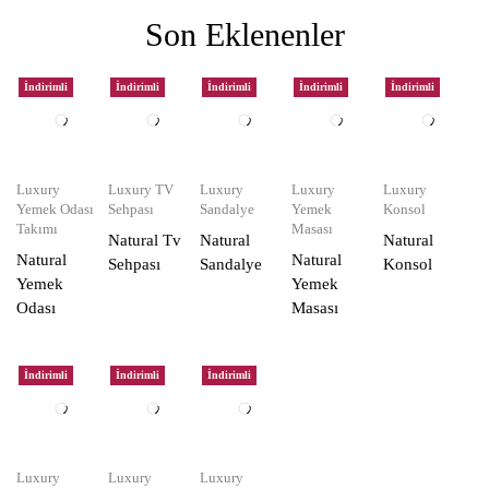
Son Eklenenler
İndirimli
İndirimli
İndirimli
İndirimli
İndirimli
Luxury
Luxury TV
Luxury
Luxury
Luxury
Yemek Odası
Sehpası
Sandalye
Yemek
Konsol
Takımı
Masası
Natural Tv
Natural
Natural
Natural
Natural
Sehpası
Sandalye
Konsol
Yemek
Yemek
Odası
Masası
İndirimli
İndirimli
İndirimli
Luxury
Luxury
Luxury