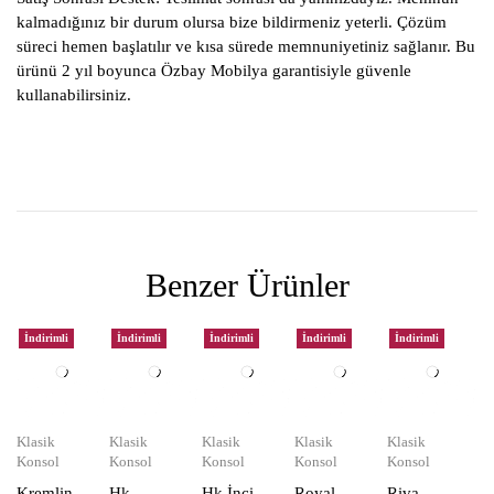
kalmadığınız bir durum olursa bize bildirmeniz yeterli. Çözüm
süreci hemen başlatılır ve kısa sürede memnuniyetiniz sağlanır. Bu
ürünü 2 yıl boyunca Özbay Mobilya garantisiyle güvenle
kullanabilirsiniz.
Benzer Ürünler
İndirimli
İndirimli
İndirimli
İndirimli
İndirimli
Klasik
Klasik
Klasik
Klasik
Klasik
Konsol
Konsol
Konsol
Konsol
Konsol
Kremlin
Hk
Hk İnci
Royal
Riva