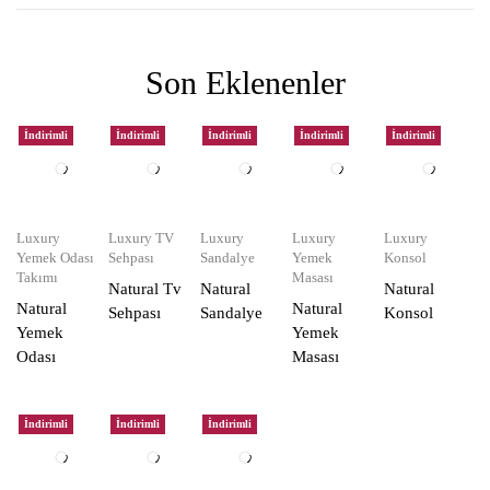
Son Eklenenler
İndirimli
İndirimli
İndirimli
İndirimli
İndirimli
Luxury
Luxury TV
Luxury
Luxury
Luxury
Yemek Odası
Sehpası
Sandalye
Yemek
Konsol
Takımı
Masası
Natural Tv
Natural
Natural
Natural
Natural
Sehpası
Sandalye
Konsol
Yemek
Yemek
Odası
Masası
İndirimli
İndirimli
İndirimli