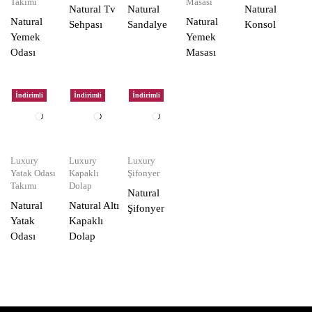
Takımı
Masası
Natural Tv
Natural
Natural
Natural
Natural
Sehpası
Sandalye
Konsol
Yemek
Yemek
Odası
Masası
İndirimli
İndirimli
İndirimli
Luxury
Luxury
Luxury
Yatak Odası
Kapaklı
Şifonyer
Takımı
Dolap
Natural
Natural
Natural Altı
Şifonyer
Yatak
Kapaklı
Odası
Dolap