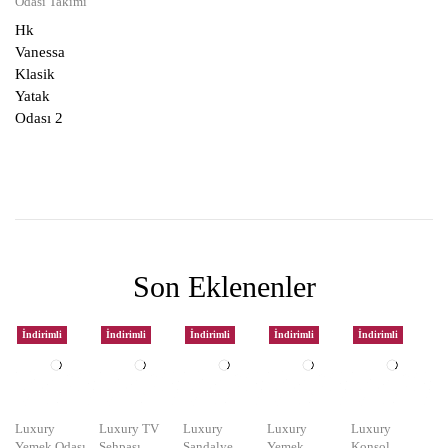
Odası Takımı
Hk
Vanessa
Klasik
Yatak
Odası 2
Son Eklenenler
İndirimli
İndirimli
İndirimli
İndirimli
İndirimli
Luxury
Luxury TV
Luxury
Luxury
Luxury
Yemek Odası
Sehpası
Sandalye
Yemek
Konsol