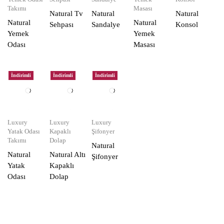
Takımı
Masası
Natural Tv
Natural
Natural
Natural
Natural
Sehpası
Sandalye
Konsol
Yemek
Yemek
Odası
Masası
İndirimli
İndirimli
İndirimli
Luxury
Luxury
Luxury
Yatak Odası
Kapaklı
Şifonyer
Takımı
Dolap
Natural
Natural
Natural Altı
Şifonyer
Yatak
Kapaklı
Odası
Dolap