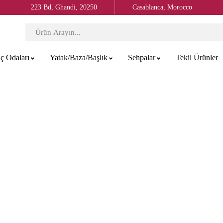
223 Bd, Ghandi, 20250
Casablanca, Morocco
ç Odaları
Yatak/Baza/Başlık
Sehpalar
Tekil Ürünler