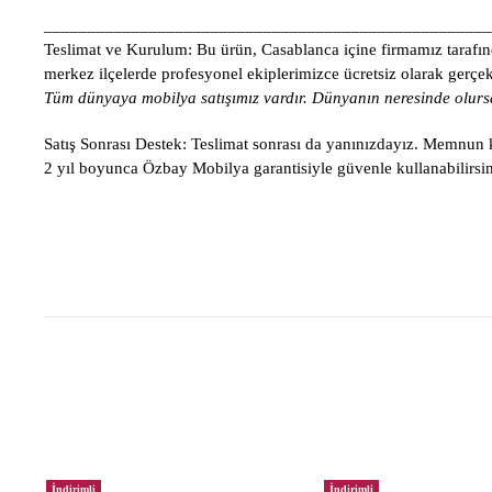
___________________________________________________
Teslimat ve Kurulum:
Bu ürün, Casablanca içine firmamız tarafınd
merkez ilçelerde profesyonel ekiplerimizce ücretsiz olarak gerçekle
Tüm dünyaya mobilya satışımız vardır. Dünyanın neresinde olursa
Satış Sonrası Destek:
Teslimat sonrası da yanınızdayız. Memnun ka
2 yıl boyunca Özbay Mobilya garantisiyle güvenle kullanabilirsin
İndirimli
İndirimli