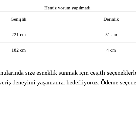
Henüz yorum yapılmadı.
Genişlik
Derinlik
221 cm
51 cm
182 cm
4 cm
ularında size esneklik sunmak için çeşitli seçeneklerle
alışveriş deneyimi yaşamanızı hedefliyoruz. Ödeme seçen