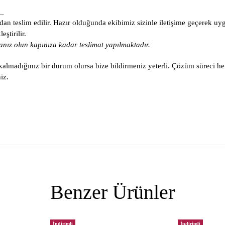
_
an teslim edilir. Hazır olduğunda ekibimiz sizinle iletişime geçerek uy
ştirilir.
nız olun kapınıza kadar teslimat yapılmaktadır.
lmadığınız bir durum olursa bize bildirmeniz yeterli. Çözüm süreci he
iz.
Benzer Ürünler
İndirimli
İndirimli