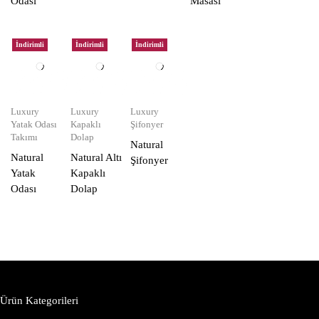
Odası
Masası
İndirimli
İndirimli
İndirimli
Luxury
Luxury
Luxury
Yatak Odası
Kapaklı
Şifonyer
Takımı
Dolap
Natural
Natural
Natural Altı
Şifonyer
Yatak
Kapaklı
Odası
Dolap
Ürün Kategorileri