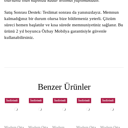
olursanız olun kapınıza kadar teslimat yapılmaktadır.
Satış Sonrası Destek:
Teslimat sonrası da yanınızdayız. Memnun
kalmadığınız bir durum olursa bize bildirmeniz yeterli. Çözüm
süreci hemen başlatılır ve kısa sürede memnuniyetiniz sağlanır. Bu
ürünü 2 yıl boyunca Özbay Mobilya garantisiyle güvenle
kullanabilirsiniz.
Benzer Ürünler
İndirimli
İndirimli
İndirimli
İndirimli
İndirimli
Modern Orta
Modern Orta
Modern
Modern Orta
Modern Orta