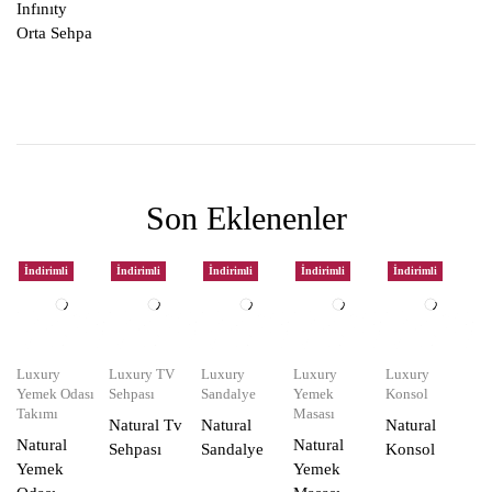
Infınıty
Orta Sehpa
Son Eklenenler
İndirimli
İndirimli
İndirimli
İndirimli
İndirimli
Luxury
Luxury TV
Luxury
Luxury
Luxury
Yemek Odası
Sehpası
Sandalye
Yemek
Konsol
Takımı
Masası
Natural Tv
Natural
Natural
Natural
Natural
Sehpası
Sandalye
Konsol
Yemek
Yemek