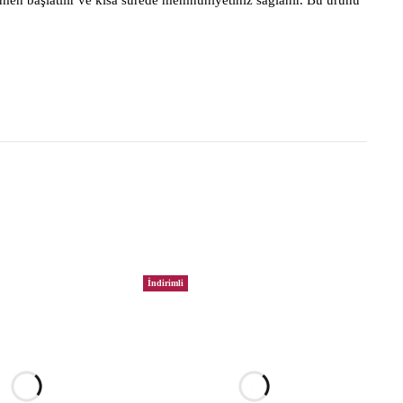
men başlatılır ve kısa sürede memnuniyetiniz sağlanır. Bu ürünü
İndirimli