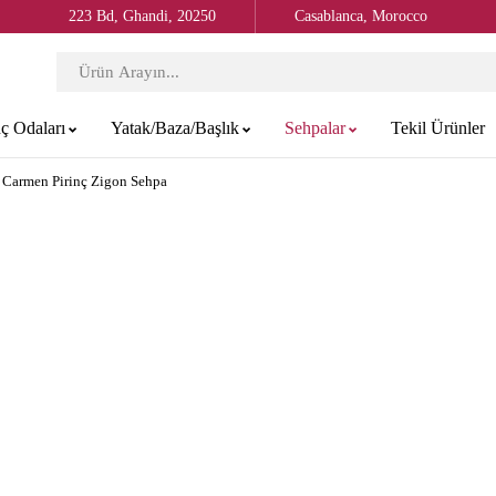
223 Bd, Ghandi, 20250
Casablanca, Morocco
ç Odaları
Yatak/Baza/Başlık
Sehpalar
Tekil Ürünler
Carmen Pirinç Zigon Sehpa