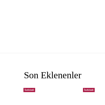
Son Eklenenler
İndirimli
İndirimli