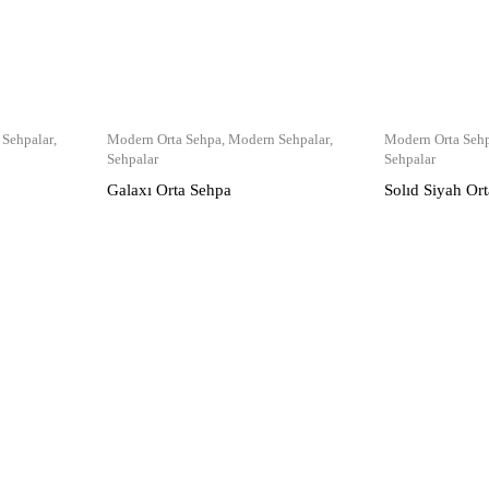
Sehpalar
,
Modern Orta Sehpa
,
Modern Sehpalar
,
Modern Orta Seh
Sehpalar
Sehpalar
Galaxı Orta Sehpa
Solıd Siyah Or