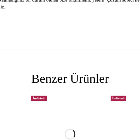
lmadığınız bir durum olursa bize bildirmeniz yeterli. Çözüm süreci he
iz.
Benzer Ürünler
İndirimli
İndirimli