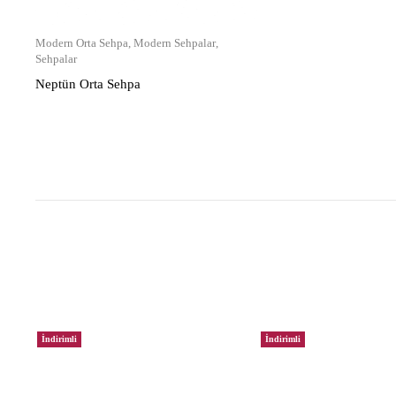
Modern Orta Sehpa
,
Modern Sehpalar
,
Sehpalar
Neptün Orta Sehpa
İndirimli
İndirimli