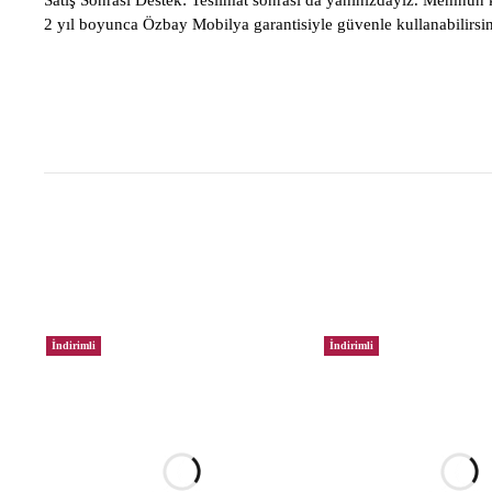
Satış Sonrası Destek:
Teslimat sonrası da yanınızdayız. Memnun ka
2 yıl boyunca Özbay Mobilya garantisiyle güvenle kullanabilirsin
İndirimli
İndirimli