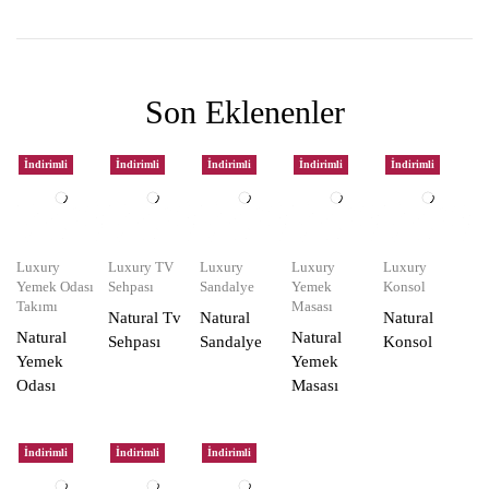
Son Eklenenler
İndirimli
İndirimli
İndirimli
İndirimli
İndirimli
Luxury
Luxury TV
Luxury
Luxury
Luxury
Yemek Odası
Sehpası
Sandalye
Yemek
Konsol
Takımı
Masası
Natural Tv
Natural
Natural
Natural
Natural
Sehpası
Sandalye
Konsol
Yemek
Yemek
Odası
Masası
İndirimli
İndirimli
İndirimli