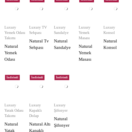
Luxury
Luxury TV
Luxury
Luxury
Luxury
Yemek Odası
Sehpası
Sandalye
Yemek
Konsol
Takımı
Masası
Natural Tv
Natural
Natural
Natural
Natural
Sehpası
Sandalye
Konsol
Yemek
Yemek
Odası
Masası
İndirimli
İndirimli
İndirimli
Luxury
Luxury
Luxury
Yatak Odası
Kapaklı
Şifonyer
Takımı
Dolap
Natural
Natural
Natural Altı
Şifonyer
Yatak
Kapaklı