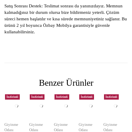
Satış Sonrası Destek:
Teslimat sonrası da yanınızdayız. Memnun
kalmadığınız bir durum olursa bize bildirmeniz yeterli. Çözüm
süreci hemen başlatılır ve kısa sürede memnuniyetiniz sağlanır. Bu
ürünü 2 yıl boyunca Özbay Mobilya garantisiyle güvenle
kullanabilirsiniz.
Benzer Ürünler
İndirimli
İndirimli
İndirimli
İndirimli
İndirimli
Giyinme
Giyinme
Giyinme
Giyinme
Giyinme
Odası
Odası
Odası
Odası
Odası