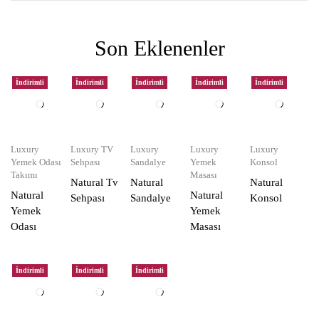
Son Eklenenler
İndirimli
İndirimli
İndirimli
İndirimli
İndirimli
Luxury
Luxury TV
Luxury
Luxury
Luxury
Yemek Odası
Sehpası
Sandalye
Yemek
Konsol
Takımı
Masası
Natural Tv
Natural
Natural
Natural
Natural
Sehpası
Sandalye
Konsol
Yemek
Yemek
Odası
Masası
İndirimli
İndirimli
İndirimli