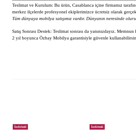
Teslimat ve Kurulum:
Bu ürün, Casablanca içine firmamız tarafınd
merkez ilçelerde profesyonel ekiplerimizce ücretsiz olarak gerçekle
Tüm dünyaya mobilya satışımız vardır. Dünyanın neresinde olursa
Satış Sonrası Destek:
Teslimat sonrası da yanınızdayız. Memnun ka
2 yıl boyunca Özbay Mobilya garantisiyle güvenle kullanabilirsin
İndirimli
İndirimli