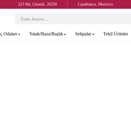
223 Bd, Ghandi, 20250
Casablanca, Morocco
ç Odaları
Yatak/Baza/Başlık
Sehpalar
Tekil Ürünler