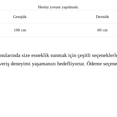
Henüz yorum yapılmadı.
Genişlik
Derinlik
100 cm
60 cm
ularında size esneklik sunmak için çeşitli seçeneklerle
alışveriş deneyimi yaşamanızı hedefliyoruz. Ödeme seçen
_