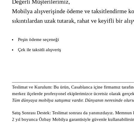
Değerli Müşterilerimiz,
Mobilya alışverişinde ödeme ve taksitlendirme kon
sıkıntılardan uzak tutarak, rahat ve keyifli bir 
Peşin ödeme seçeneği
Çek ile taksitli alışveriş
___________________________________________________
Teslimat ve Kurulum:
Bu ürün, Casablanca içine firmamız tarafınd
merkez ilçelerde profesyonel ekiplerimizce ücretsiz olarak gerçekle
Tüm dünyaya mobilya satışımız vardır. Dünyanın neresinde olursa
Satış Sonrası Destek:
Teslimat sonrası da yanınızdayız. Memnun ka
2 yıl boyunca Özbay Mobilya garantisiyle güvenle kullanabilirsin