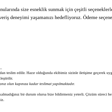
ularında size esneklik sunmak için çeşitli seçeneklerle
alışveriş deneyimi yaşamanızı hedefliyoruz. Ödeme seçen
_
an teslim edilir. Hazır olduğunda ekibimiz sizinle iletişime geçerek uy
ştirilir.
nız olun kapınıza kadar teslimat yapılmaktadır.
lmadığınız bir durum olursa bize bildirmeniz yeterli. Çözüm süreci he
iz.