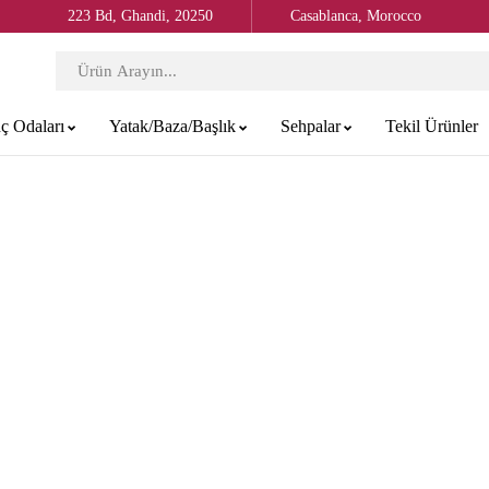
223 Bd, Ghandi, 20250
Casablanca, Morocco
ç Odaları
Yatak/Baza/Başlık
Sehpalar
Tekil Ürünler