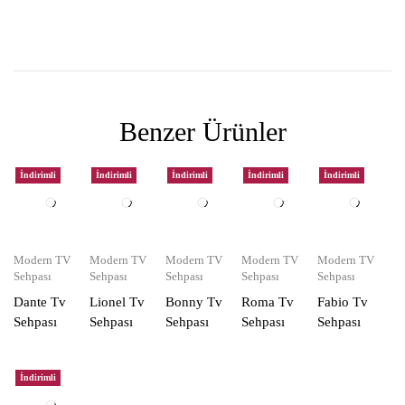
Benzer Ürünler
İndirimli
İndirimli
İndirimli
İndirimli
İndirimli
Modern TV
Modern TV
Modern TV
Modern TV
Modern TV
Sehpası
Sehpası
Sehpası
Sehpası
Sehpası
Dante Tv
Lionel Tv
Bonny Tv
Roma Tv
Fabio Tv
Sehpası
Sehpası
Sehpası
Sehpası
Sehpası
İndirimli