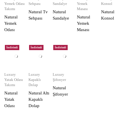
Yemek Odası
Sehpası
Sandalye
Yemek
Konsol
Takımı
Masası
Natural Tv
Natural
Natural
Natural
Natural
Sehpası
Sandalye
Konsol
Yemek
Yemek
Odası
Masası
İndirimli
İndirimli
İndirimli
Luxury
Luxury
Luxury
Yatak Odası
Kapaklı
Şifonyer
Takımı
Dolap
Natural
Natural
Natural Altı
Şifonyer
Yatak
Kapaklı
Odası
Dolap