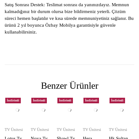
Satış Sonrası Destek:
Teslimat sonrası da yanınızdayız. Memnun
kalmadığınız bir durum olursa bize bildirmeniz yeterli. Çözüm
süreci hemen başlatılır ve kısa sürede memnuniyetiniz sağlanır. Bu
ürünü 2 yıl boyunca Özbay Mobilya garantisiyle güvenle
kullanabilirsiniz.
Benzer Ürünler
İndirimli
İndirimli
İndirimli
İndirimli
İndirimli
TV Ünitesi
TV Ünitesi
TV Ünitesi
TV Ünitesi
TV Ünitesi
Lotus Tv
Nova Tv
Shawl Tv
Hera
Hk Sultan