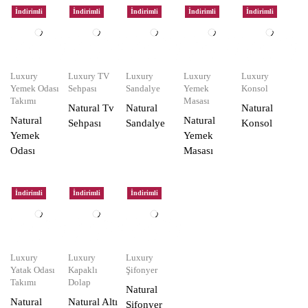
İndirimli
İndirimli
İndirimli
İndirimli
İndirimli
Luxury
Luxury TV
Luxury
Luxury
Luxury
Yemek Odası
Sehpası
Sandalye
Yemek
Konsol
Takımı
Masası
Natural Tv
Natural
Natural
Natural
Natural
Sehpası
Sandalye
Konsol
Yemek
Yemek
Odası
Masası
İndirimli
İndirimli
İndirimli
Luxury
Luxury
Luxury
Yatak Odası
Kapaklı
Şifonyer
Takımı
Dolap
Natural
Natural
Natural Altı
Şifonyer