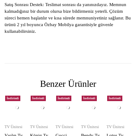
Satış Sonrası Destek:
Teslimat sonrası da yanınızdayız. Memnun
kalmadığınız bir durum olursa bize bildirmeniz yeterli. Çözüm
süreci hemen başlatılır ve kısa sürede memnuniyetiniz sağlanır. Bu
ürünü 2 yıl boyunca Özbay Mobilya garantisiyle güvenle
kullanabilirsiniz.
Benzer Ürünler
İndirimli
İndirimli
İndirimli
İndirimli
İndirimli
TV Ünitesi
TV Ünitesi
TV Ünitesi
TV Ünitesi
TV Ünitesi
Vıolın Tv
König Tv
Gucci
Bendy Tv
Lotus Tv