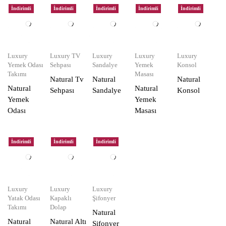
İndirimli
İndirimli
İndirimli
İndirimli
İndirimli
Luxury
Luxury TV
Luxury
Luxury
Luxury
Yemek Odası
Sehpası
Sandalye
Yemek
Konsol
Takımı
Masası
Natural Tv
Natural
Natural
Natural
Natural
Sehpası
Sandalye
Konsol
Yemek
Yemek
Odası
Masası
İndirimli
İndirimli
İndirimli
Luxury
Luxury
Luxury
Yatak Odası
Kapaklı
Şifonyer
Takımı
Dolap
Natural
Natural
Natural Altı
Şifonyer