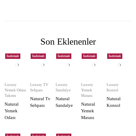
Son Eklenenler
İndirimli
İndirimli
İndirimli
İndirimli
İndirimli
Luxury
Luxury TV
Luxury
Luxury
Luxury
Yemek Odası
Sehpası
Sandalye
Yemek
Konsol
Takımı
Masası
Natural Tv
Natural
Natural
Natural
Natural
Sehpası
Sandalye
Konsol
Yemek
Yemek
Odası
Masası