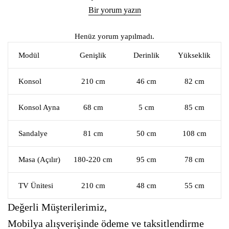
Bir yorum yazın
Henüz yorum yapılmadı.
Modül
Genişlik
Derinlik
Yükseklik
Konsol
210 cm
46 cm
82 cm
Konsol Ayna
68 cm
5 cm
85 cm
Sandalye
81 cm
50 cm
108 cm
Masa (Açılır)
180-220 cm
95 cm
78 cm
TV Ünitesi
210 cm
48 cm
55 cm
Değerli Müşterilerimiz,
Mobilya alışverişinde ödeme ve taksitlendirme