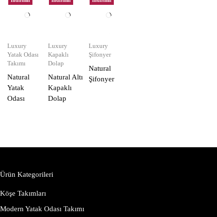
İndirimli
İndirimli
İndirimli
Luxury
Luxury
Luxury
Yatak Odası
Kapaklı
Şifonyer
Takımı
Dolap
Natural
Natural
Natural Altı
Şifonyer
Yatak
Kapaklı
Odası
Dolap
Ürün Kategorileri
Köşe Takımları
Modern Yatak Odası Takımı