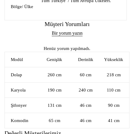
Tüm Türkiye / Tüm Avrupa Ülkeleri.
Bölge/ Ülke
Müşteri Yorumları
Bir yorum yazın
Henüz yorum yapılmadı.
Modül
Genişlik
Derinlik
Yükseklik
Dolap
260 cm
60 cm
218 cm
Karyola
190 cm
240 cm
110 cm
Şifonyer
131 cm
46 cm
90 cm
Komodin
65 cm
46 cm
41 cm
Değerli Müşterilerimiz,