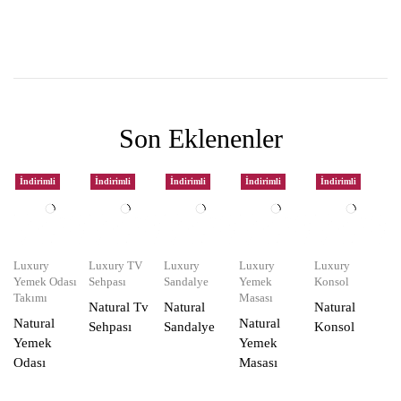
Son Eklenenler
İndirimli
İndirimli
İndirimli
İndirimli
İndirimli
Luxury
Luxury TV
Luxury
Luxury
Luxury
Yemek Odası
Sehpası
Sandalye
Yemek
Konsol
Takımı
Masası
Natural Tv
Natural
Natural
Natural
Natural
Sehpası
Sandalye
Konsol
Yemek
Yemek
Odası
Masası