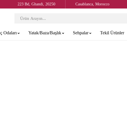
223 Bd, Ghandi, 20250
Casablanca, Morocco
ç Odaları
Yatak/Baza/Başlık
Sehpalar
Tekil Ürünler