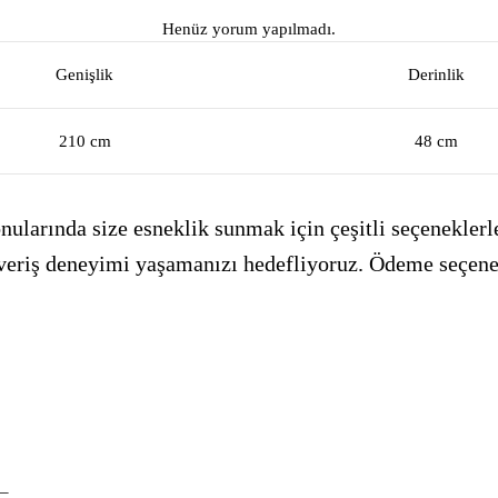
Henüz yorum yapılmadı.
Genişlik
Derinlik
210 cm
48 cm
ularında size esneklik sunmak için çeşitli seçeneklerle
alışveriş deneyimi yaşamanızı hedefliyoruz. Ödeme seçen
_