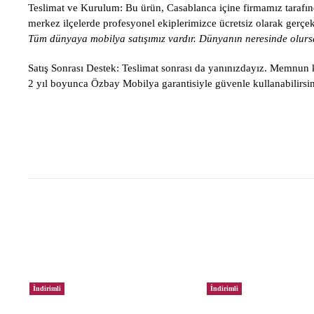
Teslimat ve Kurulum:
Bu ürün, Casablanca içine firmamız tarafınd
merkez ilçelerde profesyonel ekiplerimizce ücretsiz olarak gerçekle
Tüm dünyaya mobilya satışımız vardır. Dünyanın neresinde olursa
Satış Sonrası Destek:
Teslimat sonrası da yanınızdayız. Memnun ka
2 yıl boyunca Özbay Mobilya garantisiyle güvenle kullanabilirsin
İndirimli
İndirimli