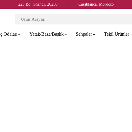
223 Bd, Ghandi, 20250
Casablanca, Morocco
ç Odaları
Yatak/Baza/Başlık
Sehpalar
Tekil Ürünler