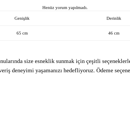
Henüz yorum yapılmadı.
Genişlik
Derinlik
65 cm
46 cm
ularında size esneklik sunmak için çeşitli seçeneklerle
alışveriş deneyimi yaşamanızı hedefliyoruz. Ödeme seçen
_