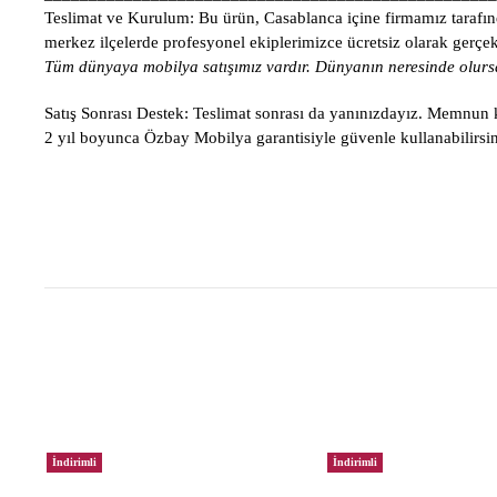
Teslimat ve Kurulum:
Bu ürün, Casablanca içine firmamız tarafınd
merkez ilçelerde profesyonel ekiplerimizce ücretsiz olarak gerçekle
Tüm dünyaya mobilya satışımız vardır. Dünyanın neresinde olursa
Satış Sonrası Destek:
Teslimat sonrası da yanınızdayız. Memnun ka
2 yıl boyunca Özbay Mobilya garantisiyle güvenle kullanabilirsin
İndirimli
İndirimli