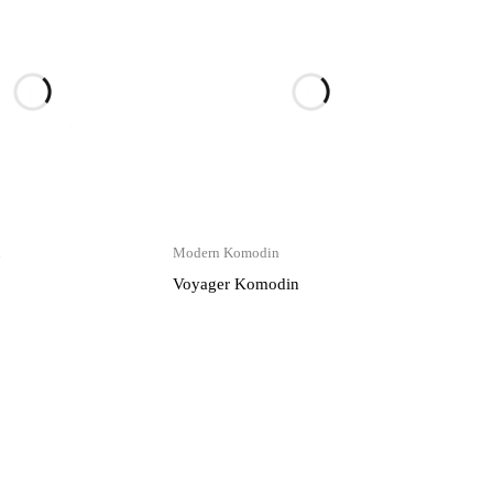
n
Modern Komodin
Voyager Komodin