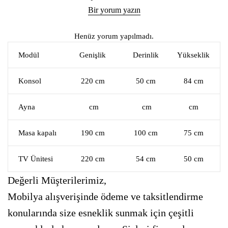
Bir yorum yazın
Henüz yorum yapılmadı.
Modül
Genişlik
Derinlik
Yükseklik
Konsol
220 cm
50 cm
84 cm
Ayna
cm
cm
cm
Masa kapalı
190 cm
100 cm
75 cm
TV Ünitesi
220 cm
54 cm
50 cm
Değerli Müşterilerimiz,
Mobilya alışverişinde ödeme ve taksitlendirme
konularında size esneklik sunmak için çeşitli