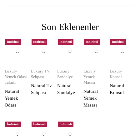
Son Eklenenler
İndirimli
İndirimli
İndirimli
İndirimli
İndirimli
Luxury
Luxury TV
Luxury
Luxury
Luxury
Yemek Odası
Sehpası
Sandalye
Yemek
Konsol
Takımı
Masası
Natural Tv
Natural
Natural
Natural
Natural
Sehpası
Sandalye
Konsol
Yemek
Yemek
Odası
Masası
İndirimli
İndirimli
İndirimli