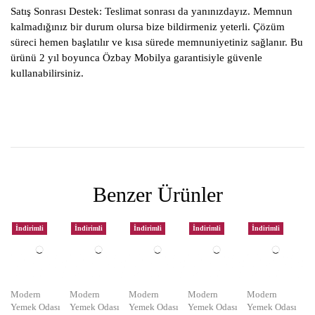
Satış Sonrası Destek:
Teslimat sonrası da yanınızdayız. Memnun
kalmadığınız bir durum olursa bize bildirmeniz yeterli. Çözüm
süreci hemen başlatılır ve kısa sürede memnuniyetiniz sağlanır. Bu
ürünü 2 yıl boyunca Özbay Mobilya garantisiyle güvenle
kullanabilirsiniz.
Benzer Ürünler
İndirimli
İndirimli
İndirimli
İndirimli
İndirimli
Modern
Modern
Modern
Modern
Modern
Yemek Odası
Yemek Odası
Yemek Odası
Yemek Odası
Yemek Odası