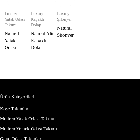
Luxury
Luxury
Luxury
Yatak Odası
Kapaklı
Şifonyer
Takımı
Dolap
Natural
Natural
Natural Altı
Şifonyer
Yatak
Kapaklı
Odası
Dolap
Ürün Kategorileri
Köşe Takımları
Modern Yatak Odası Takımı
Modern Yemek Odası Takımı
Genç Odası Takımları