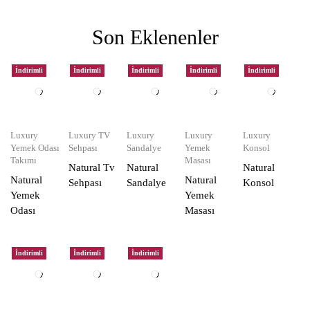
Son Eklenenler
İndirimli
İndirimli
İndirimli
İndirimli
İndirimli
Luxury
Luxury TV
Luxury
Luxury
Luxury
Yemek Odası
Sehpası
Sandalye
Yemek
Konsol
Takımı
Masası
Natural Tv
Natural
Natural
Natural
Natural
Sehpası
Sandalye
Konsol
Yemek
Yemek
Odası
Masası
İndirimli
İndirimli
İndirimli