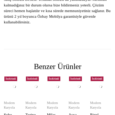
kalmadığınız bir durum olursa bize bildirmeniz yeterli. Çözüm
süreci hemen başlatılır ve kısa sürede memnuniyetiniz sağlanır. Bu
ürünü 2 yıl boyunca Özbay Mobilya garantisiyle güvenle
kullanabilirsiniz.
Benzer Ürünler
İndirimli
İndirimli
İndirimli
İndirimli
İndirimli
Modern
Modern
Modern
Modern
Modern
Karyola
Karyola
Karyola
Karyola
Karyola
Soho
Torino
Milas
Asya
Rigel