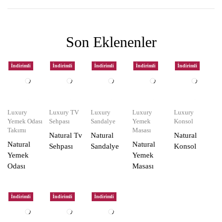
Son Eklenenler
İndirimli
İndirimli
İndirimli
İndirimli
İndirimli
Luxury
Luxury TV
Luxury
Luxury
Luxury
Yemek Odası
Sehpası
Sandalye
Yemek
Konsol
Takımı
Masası
Natural Tv
Natural
Natural
Natural
Natural
Sehpası
Sandalye
Konsol
Yemek
Yemek
Odası
Masası
İndirimli
İndirimli
İndirimli