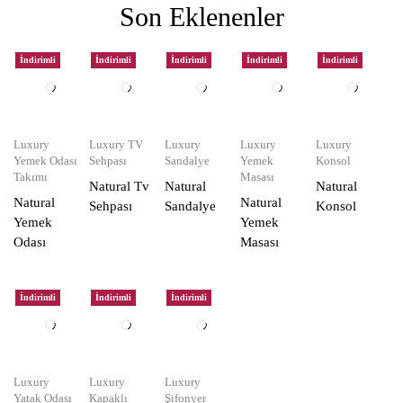
Son Eklenenler
İndirimli
İndirimli
İndirimli
İndirimli
İndirimli
Luxury
Luxury TV
Luxury
Luxury
Luxury
Yemek Odası
Sehpası
Sandalye
Yemek
Konsol
Takımı
Masası
Natural Tv
Natural
Natural
Natural
Natural
Sehpası
Sandalye
Konsol
Yemek
Yemek
Odası
Masası
İndirimli
İndirimli
İndirimli
Luxury
Luxury
Luxury
Yatak Odası
Kapaklı
Şifonyer