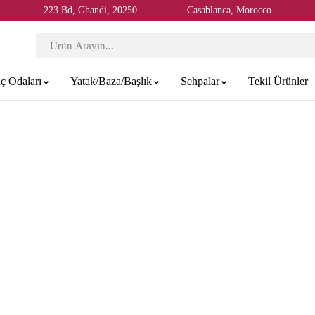
223 Bd, Ghandi, 20250
Casablanca, Morocco
ç Odaları
Yatak/Baza/Başlık
Sehpalar
Tekil Ürünler