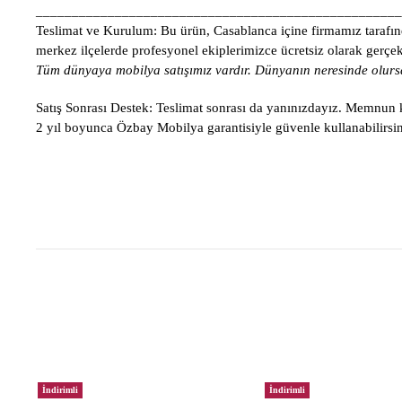
___________________________________________________
Teslimat ve Kurulum:
Bu ürün, Casablanca içine firmamız tarafınd
merkez ilçelerde profesyonel ekiplerimizce ücretsiz olarak gerçekle
Tüm dünyaya mobilya satışımız vardır. Dünyanın neresinde olursa
Satış Sonrası Destek:
Teslimat sonrası da yanınızdayız. Memnun ka
2 yıl boyunca Özbay Mobilya garantisiyle güvenle kullanabilirsin
İndirimli
İndirimli