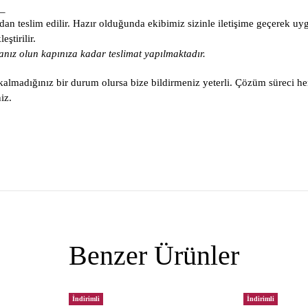
_
an teslim edilir. Hazır olduğunda ekibimiz sizinle iletişime geçerek uy
ştirilir.
nız olun kapınıza kadar teslimat yapılmaktadır.
lmadığınız bir durum olursa bize bildirmeniz yeterli. Çözüm süreci he
iz.
Benzer Ürünler
İndirimli
İndirimli