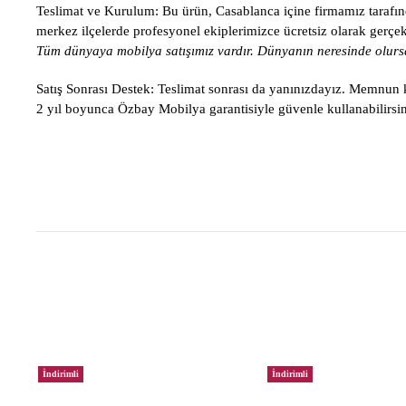
Teslimat ve Kurulum:
Bu ürün, Casablanca içine firmamız tarafınd
merkez ilçelerde profesyonel ekiplerimizce ücretsiz olarak gerçekle
Tüm dünyaya mobilya satışımız vardır. Dünyanın neresinde olursa
Satış Sonrası Destek:
Teslimat sonrası da yanınızdayız. Memnun ka
2 yıl boyunca Özbay Mobilya garantisiyle güvenle kullanabilirsin
İndirimli
İndirimli