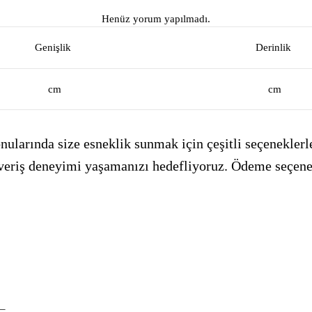
Henüz yorum yapılmadı.
Genişlik
Derinlik
cm
cm
ularında size esneklik sunmak için çeşitli seçeneklerle
alışveriş deneyimi yaşamanızı hedefliyoruz. Ödeme seçen
_