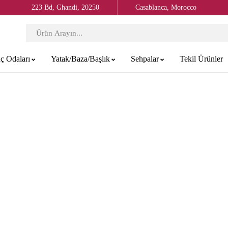
223 Bd, Ghandi, 20250
Casablanca, Morocco
ç Odaları
Yatak/Baza/Başlık
Sehpalar
Tekil Ürünler