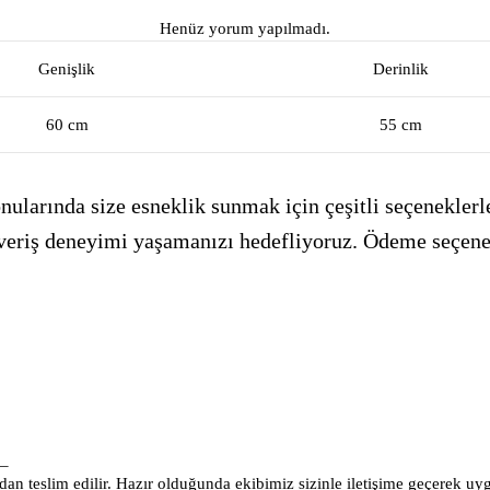
Henüz yorum yapılmadı.
Genişlik
Derinlik
60 cm
55 cm
ularında size esneklik sunmak için çeşitli seçeneklerle
alışveriş deneyimi yaşamanızı hedefliyoruz. Ödeme seçen
_
an teslim edilir. Hazır olduğunda ekibimiz sizinle iletişime geçerek uy