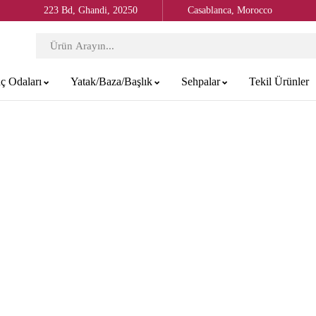
223 Bd, Ghandi, 20250
Casablanca, Morocco
ç Odaları
Yatak/Baza/Başlık
Sehpalar
Tekil Ürünler