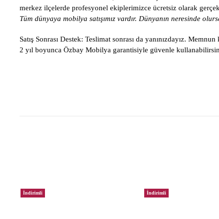
merkez ilçelerde profesyonel ekiplerimizce ücretsiz olarak gerçekle
Tüm dünyaya mobilya satışımız vardır. Dünyanın neresinde olursa
Satış Sonrası Destek:
Teslimat sonrası da yanınızdayız. Memnun ka
2 yıl boyunca Özbay Mobilya garantisiyle güvenle kullanabilirsin
İndirimli
İndirimli