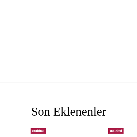
Son Eklenenler
İndirimli
İndirimli