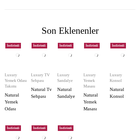
Son Eklenenler
İndirimli
İndirimli
İndirimli
İndirimli
İndirimli
Luxury
Luxury TV
Luxury
Luxury
Luxury
Yemek Odası
Sehpası
Sandalye
Yemek
Konsol
Takımı
Masası
Natural Tv
Natural
Natural
Natural
Natural
Sehpası
Sandalye
Konsol
Yemek
Yemek
Odası
Masası
İndirimli
İndirimli
İndirimli