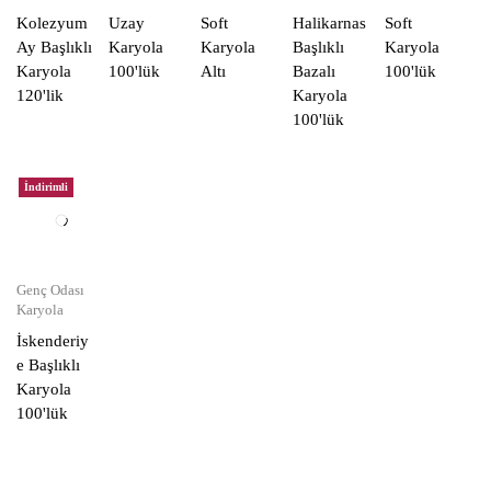
Kolezyum
Uzay
Soft
Halikarnas
Soft
Ay Başlıklı
Karyola
Karyola
Başlıklı
Karyola
Karyola
100'lük
Altı
Bazalı
100'lük
120'lik
Karyola
100'lük
İndirimli
Genç Odası
Karyola
İskenderiy
e Başlıklı
Karyola
100'lük