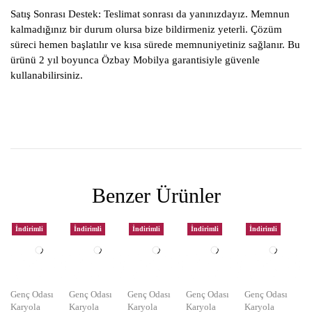
Satış Sonrası Destek:
Teslimat sonrası da yanınızdayız. Memnun
kalmadığınız bir durum olursa bize bildirmeniz yeterli. Çözüm
süreci hemen başlatılır ve kısa sürede memnuniyetiniz sağlanır. Bu
ürünü 2 yıl boyunca Özbay Mobilya garantisiyle güvenle
kullanabilirsiniz.
Benzer Ürünler
İndirimli
İndirimli
İndirimli
İndirimli
İndirimli
Genç Odası
Genç Odası
Genç Odası
Genç Odası
Genç Odası
Karyola
Karyola
Karyola
Karyola
Karyola