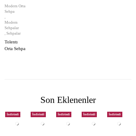
Modern Orta
Sehpa
,
Modern
Sehpalar
,
Sehpalar
Tolentı
Orta Sehpa
Son Eklenenler
İndirimli
İndirimli
İndirimli
İndirimli
İndirimli