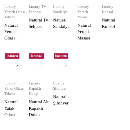
Luxury
Luxury TV
Luxury
Luxury
Luxury
Yemek Odası
Sehpası
Sandalye
Yemek
Konsol
Takımı
Masası
Natural Tv
Natural
Natural
Natural
Natural
Sehpası
Sandalye
Konsol
Yemek
Yemek
Odası
Masası
İndirimli
İndirimli
İndirimli
Luxury
Luxury
Luxury
Yatak Odası
Kapaklı
Şifonyer
Takımı
Dolap
Natural
Natural
Natural Altı
Şifonyer
Yatak
Kapaklı
Odası
Dolap