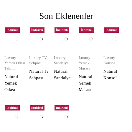
Son Eklenenler
İndirimli
İndirimli
İndirimli
İndirimli
İndirimli
Luxury
Luxury TV
Luxury
Luxury
Luxury
Yemek Odası
Sehpası
Sandalye
Yemek
Konsol
Takımı
Masası
Natural Tv
Natural
Natural
Natural
Natural
Sehpası
Sandalye
Konsol
Yemek
Yemek
Odası
Masası
İndirimli
İndirimli
İndirimli