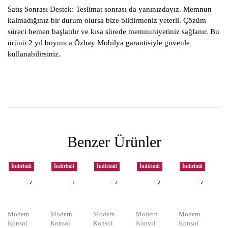
Satış Sonrası Destek:
Teslimat sonrası da yanınızdayız. Memnun
kalmadığınız bir durum olursa bize bildirmeniz yeterli. Çözüm
süreci hemen başlatılır ve kısa sürede memnuniyetiniz sağlanır. Bu
ürünü 2 yıl boyunca Özbay Mobilya garantisiyle güvenle
kullanabilirsiniz.
Benzer Ürünler
İndirimli
İndirimli
İndirimli
İndirimli
İndirimli
Modern
Modern
Modern
Modern
Modern
Konsol
Konsol
Konsol
Konsol
Konsol