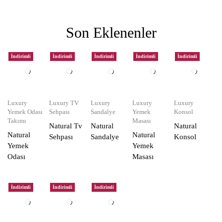
Son Eklenenler
İndirimli
İndirimli
İndirimli
İndirimli
İndirimli
Luxury
Luxury TV
Luxury
Luxury
Luxury
Yemek Odası
Sehpası
Sandalye
Yemek
Konsol
Takımı
Masası
Natural Tv
Natural
Natural
Natural
Natural
Sehpası
Sandalye
Konsol
Yemek
Yemek
Odası
Masası
İndirimli
İndirimli
İndirimli