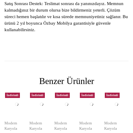
Satış Sonrası Destek:
Teslimat sonrası da yanınızdayız. Memnun
kalmadığınız bir durum olursa bize bildirmeniz yeterli. Çözüm
süreci hemen başlatılır ve kısa sürede memnuniyetiniz sağlanır. Bu
ürünü 2 yıl boyunca Özbay Mobilya garantisiyle güvenle
kullanabilirsiniz.
Benzer Ürünler
İndirimli
İndirimli
İndirimli
İndirimli
İndirimli
Modern
Modern
Modern
Modern
Modern
Karyola
Karyola
Karyola
Karyola
Karyola