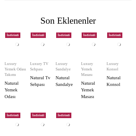
Son Eklenenler
İndirimli
İndirimli
İndirimli
İndirimli
İndirimli
Luxury
Luxury TV
Luxury
Luxury
Luxury
Yemek Odası
Sehpası
Sandalye
Yemek
Konsol
Takımı
Masası
Natural Tv
Natural
Natural
Natural
Natural
Sehpası
Sandalye
Konsol
Yemek
Yemek
Odası
Masası
İndirimli
İndirimli
İndirimli