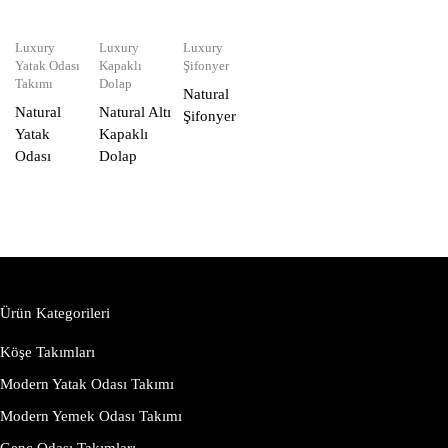
Luxury
Luxury
Luxury
Yatak Odası
Kapaklı
Şifonyer
Takımı
Dolap
Natural
Natural
Natural Altı
Şifonyer
Yatak
Kapaklı
Odası
Dolap
Ürün Kategorileri
Köşe Takımları
Modern Yatak Odası Takımı
Modern Yemek Odası Takımı