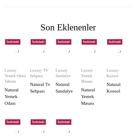
Son Eklenenler
İndirimli
İndirimli
İndirimli
İndirimli
İndirimli
Luxury
Luxury TV
Luxury
Luxury
Luxury
Yemek Odası
Sehpası
Sandalye
Yemek
Konsol
Takımı
Masası
Natural Tv
Natural
Natural
Natural
Natural
Sehpası
Sandalye
Konsol
Yemek
Yemek
Odası
Masası
İndirimli
İndirimli
İndirimli