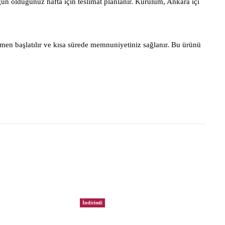
gun olduğunuz hafta için teslimat planlanır. Kurulum, Ankara içi
men başlatılır ve kısa sürede memnuniyetiniz sağlanır. Bu ürünü
İndirimli