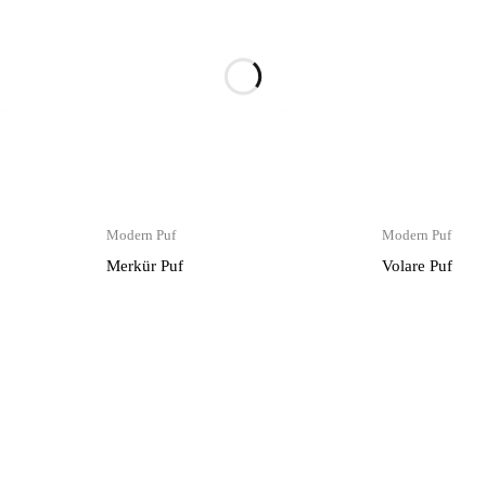
Modern Puf
Modern Puf
Merkür Puf
Volare Puf