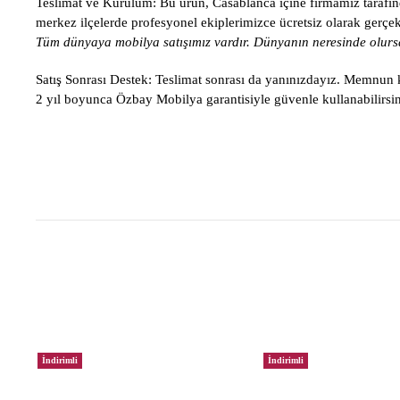
Teslimat ve Kurulum:
Bu ürün, Casablanca içine firmamız tarafınd
merkez ilçelerde profesyonel ekiplerimizce ücretsiz olarak gerçekle
Tüm dünyaya mobilya satışımız vardır. Dünyanın neresinde olursa
Satış Sonrası Destek:
Teslimat sonrası da yanınızdayız. Memnun ka
2 yıl boyunca Özbay Mobilya garantisiyle güvenle kullanabilirsin
İndirimli
İndirimli