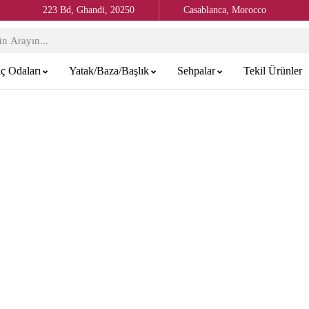
223 Bd, Ghandi, 20250
Casablanca, Morocco
ç Odaları
Yatak/Baza/Başlık
Sehpalar
Tekil Ürünler