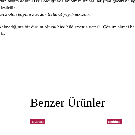
an teslim edilir. Hazır olduğunda ekibimiz sizinle iletişime geçerek uy
ştirilir.
nız olun kapınıza kadar teslimat yapılmaktadır.
lmadığınız bir durum olursa bize bildirmeniz yeterli. Çözüm süreci he
iz.
Benzer Ürünler
İndirimli
İndirimli