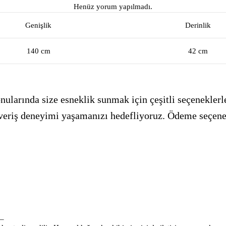
Henüz yorum yapılmadı.
Genişlik
Derinlik
140 cm
42 cm
ularında size esneklik sunmak için çeşitli seçeneklerle
alışveriş deneyimi yaşamanızı hedefliyoruz. Ödeme seçen
_