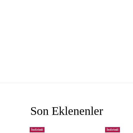
Son Eklenenler
İndirimli
İndirimli