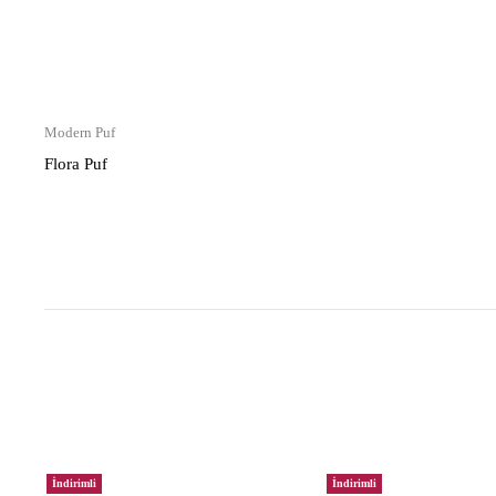
Modern Puf
Flora Puf
İndirimli
İndirimli