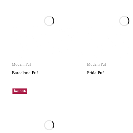
Modern Puf
Modern Puf
Barcelona Puf
Frida Puf
İndirimli