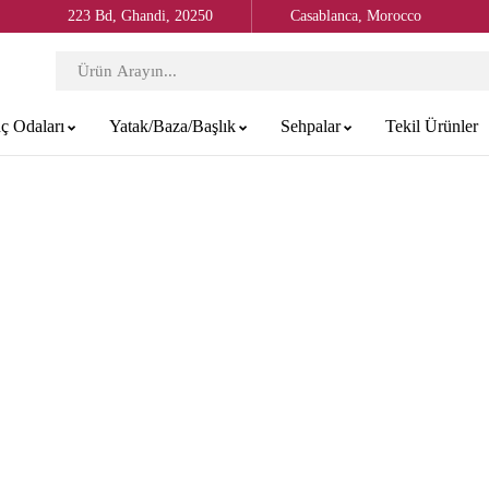
223 Bd, Ghandi, 20250
Casablanca, Morocco
ç Odaları
Yatak/Baza/Başlık
Sehpalar
Tekil Ürünler