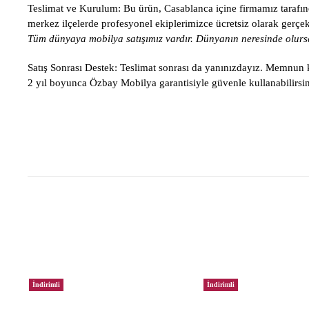
Teslimat ve Kurulum:
Bu ürün, Casablanca içine firmamız tarafınd
merkez ilçelerde profesyonel ekiplerimizce ücretsiz olarak gerçekle
Tüm dünyaya mobilya satışımız vardır. Dünyanın neresinde olursa
Satış Sonrası Destek:
Teslimat sonrası da yanınızdayız. Memnun ka
2 yıl boyunca Özbay Mobilya garantisiyle güvenle kullanabilirsin
İndirimli
İndirimli