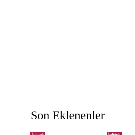
Son Eklenenler
İndirimli
İndirimli