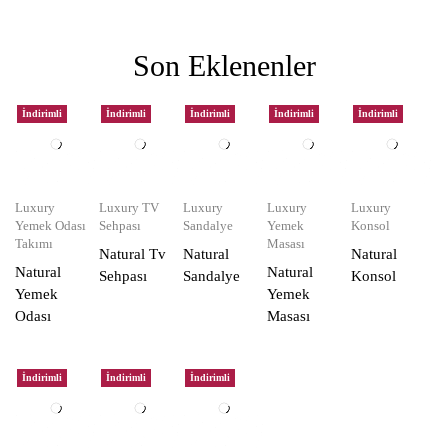
Son Eklenenler
İndirimli
İndirimli
İndirimli
İndirimli
İndirimli
Luxury
Luxury TV
Luxury
Luxury
Luxury
Yemek Odası
Sehpası
Sandalye
Yemek
Konsol
Takımı
Masası
Natural Tv
Natural
Natural
Natural
Natural
Sehpası
Sandalye
Konsol
Yemek
Yemek
Odası
Masası
İndirimli
İndirimli
İndirimli