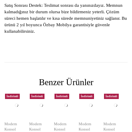
Satış Sonrası Destek:
Teslimat sonrası da yanınızdayız. Memnun
kalmadığınız bir durum olursa bize bildirmeniz yeterli. Çözüm
süreci hemen başlatılır ve kısa sürede memnuniyetiniz sağlanır. Bu
ürünü 2 yıl boyunca Özbay Mobilya garantisiyle güvenle
kullanabilirsiniz.
Benzer Ürünler
İndirimli
İndirimli
İndirimli
İndirimli
İndirimli
Modern
Modern
Modern
Modern
Modern
Konsol
Konsol
Konsol
Konsol
Konsol