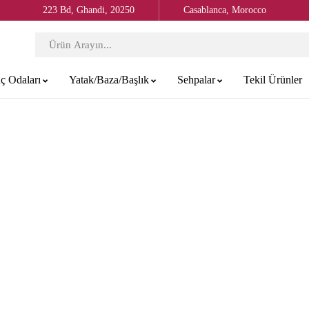
223 Bd, Ghandi, 20250
Casablanca, Morocco
ç Odaları
Yatak/Baza/Başlık
Sehpalar
Tekil Ürünler