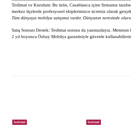
Teslimat ve Kurulum:
Bu ürün, Casablanca içine firmamız tarafınd
merkez ilçelerde profesyonel ekiplerimizce ücretsiz olarak gerçekle
Tüm dünyaya mobilya satışımız vardır. Dünyanın neresinde olursa
Satış Sonrası Destek:
Teslimat sonrası da yanınızdayız. Memnun ka
2 yıl boyunca Özbay Mobilya garantisiyle güvenle kullanabilirsin
İndirimli
İndirimli